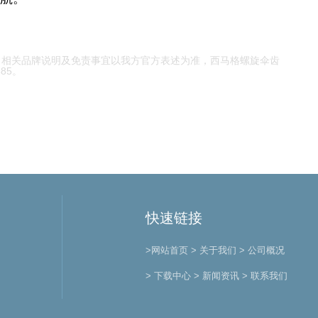
，相关品牌说明及免责事宜以我方官方表述为准，
西马格螺旋伞齿
85。
快速链接
>网站首页
> 关于我们
> 公司概况
> 下载中心
> 新闻资讯
> 联系我们