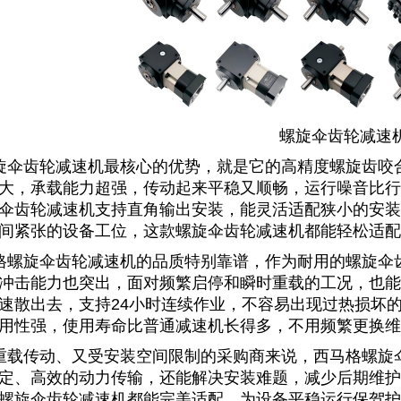
螺旋伞齿轮减速
旋伞齿轮减速机最核心的优势，就是它的高精度螺旋齿咬
大，承载能力超强，传动起来平稳又顺畅，运行噪音比行
伞齿轮减速机支持直角输出安装，能灵活适配狭小的安装
间紧张的设备工位，这款螺旋伞齿轮减速机都能轻松适配
格螺旋伞齿轮减速机的品质特别靠谱，作为耐用的
螺旋伞
冲击能力也突出，面对频繁启停和瞬时重载的工况，也能稳
速散出去，支持24小时连续作业，不容易出现过热损坏
用性强，使用寿命比普通减速机长得多，不用频繁更换维
重载传动、又受安装空间限制的采购商来说，
西马格螺旋
定、高效的动力传输，还能解决安装难题，减少后期维护
螺旋伞齿轮减速机
都能完美适配，为设备平稳运行保驾护