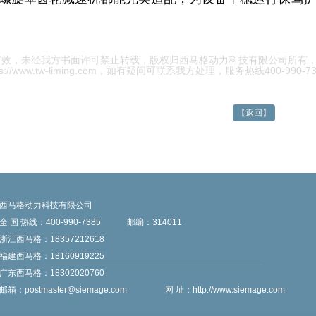
有效，未经我方书面许可禁止转载，版权归西马格动力科技有限公司所有
/www.tw-liming.com
，如有疑问可联系我方处理，服务热线400-990-73
【返回】
西马格动力科技有限公司
全 国 热线：400-990-7385
邮编：314011
浙江西马格：18357212618
福建西马格：18160919225
广东西马格：18302020760
邮箱：
postmaster@siemage.com
网 址：
http://www.siemage.com