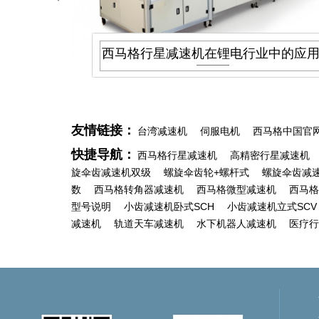
西马格减速机应用于纺织机械
友情链接：
台湾减速机
伺服电机
西马格中国官
快捷导航：
西马格行星减速机
高精密行星减速机
旋伞齿减速机双级
螺旋伞齿轮+螺杆式
螺旋伞齿减
数
西马格转角器减速机
西马格微型减速机
西马格
型号说明
小齿减速机卧式SCH
小齿减速机立式SCV
减速机
轨道天车减速机
水下机器人减速机
医疗行