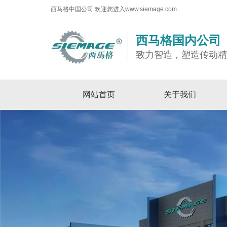
西马格中国公司 欢迎您进入www.siemage.com
西马格国内公司
致力智造，塑造传动
网站首页
关于我们