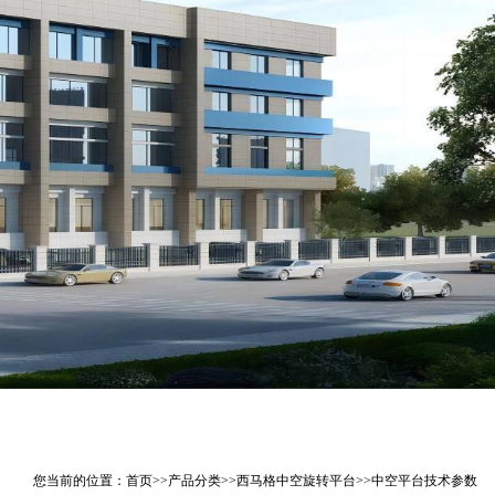
您当前的位置：
首页
>>
产品分类
>>
西马格中空旋转平台
>>
中空平台技术参数