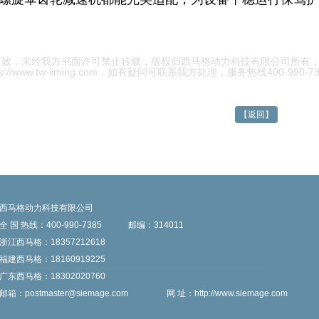
有效，未经我方书面许可禁止转载，版权归西马格动力科技有限公司所有
/www.tw-liming.com
，如有疑问可联系我方处理，服务热线400-990-73
【返回】
西马格动力科技有限公司
全 国 热线：400-990-7385
邮编：314011
浙江西马格：18357212618
福建西马格：18160919225
广东西马格：18302020760
邮箱：
postmaster@siemage.com
网 址：
http://www.siemage.com