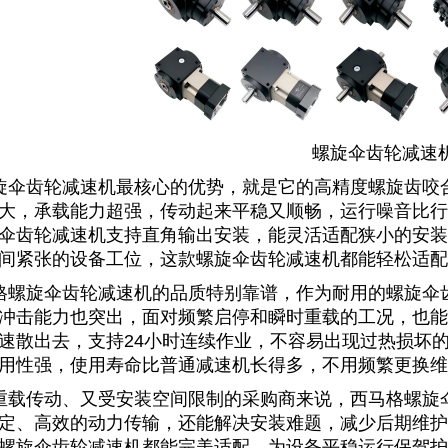
螺旋伞齿轮减速
旋伞齿轮减速机最核心的优势，就是它的高精度螺旋齿咬
大，承载能力超强，传动起来平稳又顺畅，运行噪音比行
伞齿轮减速机支持直角输出安装，能灵活适配狭小的安装
间紧张的设备工位，这款螺旋伞齿轮减速机都能轻松适配
格螺旋伞齿轮减速机的品质特别靠谱，作为耐用的
螺旋伞
冲击能力也突出，面对频繁启停和瞬时重载的工况，也能稳
速散出去，支持24小时连续作业，不容易出现过热损坏
用性强，使用寿命比普通减速机长得多，不用频繁更换维
重载传动、又受安装空间限制的采购商来说，
西马格螺旋
定、高效的动力传输，还能解决安装难题，减少后期维护
螺旋伞齿轮减速机
都能完美适配，为设备平稳运行保驾护