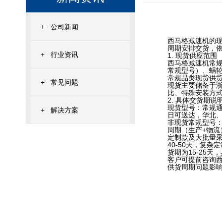
+
公司新闻
西马格减速机的
周期安排交货，
+
行业资讯
1. 现货供应范围
西马格减速机常规
常规型号）、蜗轮
常规品类现货供货
+
常见问题
现货主要储备于
比、特殊安装方
2. 具体交货期说
现货型号：常规通
+
解决方案
日可送达，华北、
非现货常规型号
周期（生产+物流
定制款及大批量
40-50天，复
货期为15-25天
客户可提前咨询西
供货周期问题影