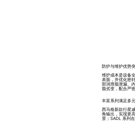
防护与维护优势
维护成本是设备全
表面，并优化密封
部润滑脂泄漏。
脂劣变，配合严
丰富系列满足多
西马格新款行星减
角输出，实现更高
景；SADL 系