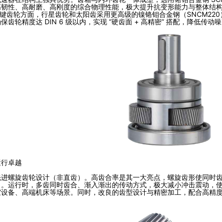
韧性、高耐磨、高刚度的综合物理性能，极大提升抗变形能力与整体结构强
。关键齿轮方面，行星齿轮和太阳齿采用更高级的镍铬钼合金钢（SNCM2
齿轮精度达 DIN 6 级以内，实现 “硬齿面 + 高精密” 搭配，降低传
运行卓越
进螺旋齿轮设计（非直齿）。高齿合率是其一大亮点，螺旋齿形使同时齿合
。运行时，多齿同时齿合、渐入渐出的传动方式，极大减小冲击震动，使运
设备、高端机床等场景。同时，改良的齿型设计与精密加工，配合高精度轴