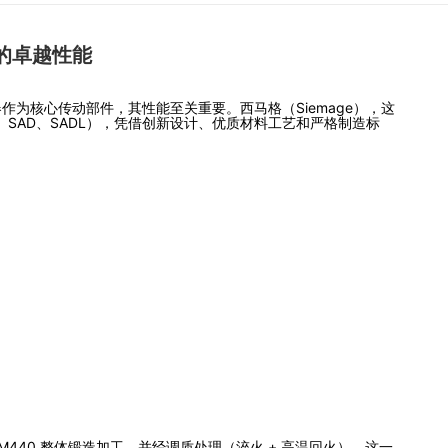
的卓越性能
为核心传动部件，其性能至关重要。西马格（Siemage），这
、SAD、SADL），凭借创新设计、优质材料工艺和严格制造标
440 整体锻造加工，并经调质处理（淬火 + 高温回火）。这一