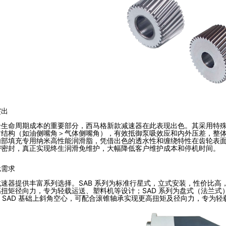
突出
生命周期成本的重要部分，西马格新款减速器在此表现出色。其采用特殊订
结构（如油侧嘴角＞气体侧嘴角），有效抵御泵吸效应和内外压差，整体防
内部填充专用纳米高性能润滑脂，凭借出色的透水性和缠绕特性在齿轮表
密密封，真正实现终生润滑免维护，大幅降低客户维护成本和停机时间。
元需求
速器提供丰富系列选择。SAB 系列为标准行星式，立式安装，性价比高，适
扭矩径向力，专为轻载运送、塑料机等设计；SAD 系列为盘式（法兰
列在 SAD 基础上斜角空心，可配合滚锥轴承实现更高扭矩及径向力，专为轻载