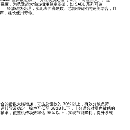
度，为承受超大输出扭矩奠定基础，如 SABL 系列可达
20），经渗碳热处理，实现表面高硬度、芯部强韧性的完美结合，且
动噪声，延长使用寿命。
的齿数大幅增加，可达总齿数的 30% 以上，有效分散负荷，
转异常稳定，噪声可低至 68dB 以下，十分适合对噪声敏感的
承，使整机传动效率达 95% 以上，实现节能降耗，提升系统