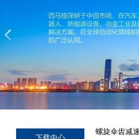
螺旋伞齿减
下载中心