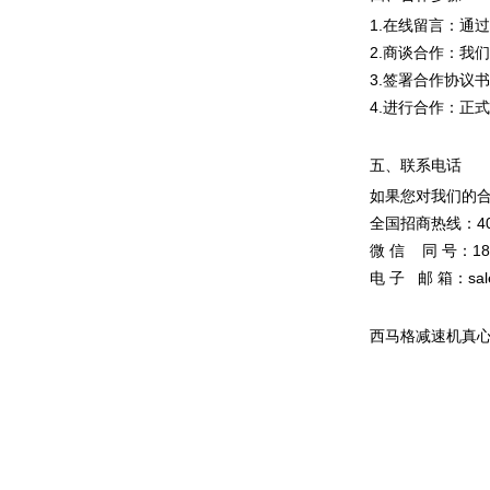
1.在线留言：通
2.商谈合作：我
3.签署合作协议
4.进行合作：正
五、联系电话
如果您对我们的
全国招商热线：400-
微 信 同 号：183
电 子 邮 箱：sale
西马格减速机真