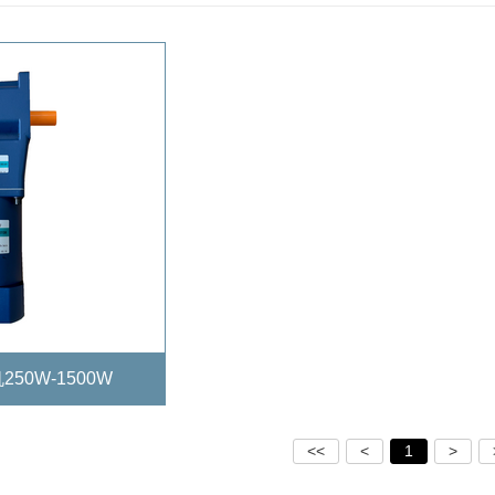
50W-1500W
<<
<
1
>