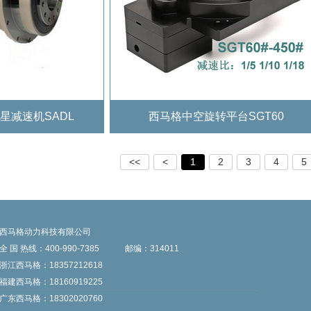
星减速机SADL
西马格中空旋转平台SGT60
<<
<
1
2
3
4
5
西马格动力科技有限公司
全 国 热线：400-990-7385
邮编：314011
浙江西马格：18357212618
福建西马格：18160919225
广东西马格：18302020760