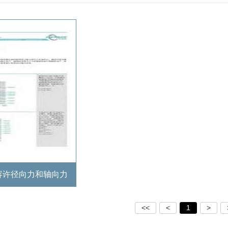
容许径向力和轴向力
<<
<
1
>