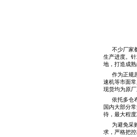
不少厂家
生产进度。针
地，打造成熟
作为正规
速机
等市面常
现货
均为原厂
依托多仓
国内大部分常
待，最大程度
为避免采
求，严格把控