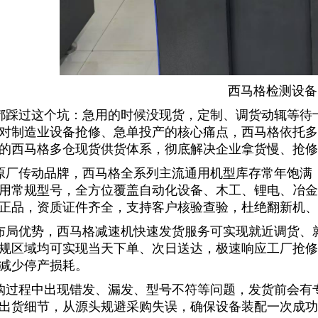
西马格检测设备
都踩过这个坑：急用的时候没现货，定制、调货动辄等待
对制造业设备抢修、急单投产的核心痛点，西马格依托多
的
西马格多仓现货
供货体系，彻底解决企业拿货慢、抢修
原厂传动品牌，西马格全系列主流通用机型库存常年饱满
用常规型号，全方位覆盖自动化设备、木工、锂电、冶金
正品，资质证件齐全，支持客户核验查验，杜绝翻新机、
布局优势，
西马格减速机快速发货
服务可实现就近调货、
规区域均可实现当天下单、次日送达，极速响应工厂抢修
减少停产损耗。
购过程中出现错发、漏发、型号不符等问题，发货前会有
出货细节，从源头规避采购失误，确保设备装配一次成功