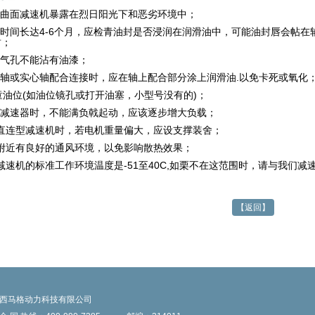
曲面减速机
暴露在烈日阳光下和恶劣环境中；
时间长达4-6个月，应检青油封是否浸润在润滑油中，可能油封唇会帖
封；
气孔不能沾有油漆；
轴或实心轴配合连接时，应在轴上配合部分涂上润滑油.以免卡死或氧化
检童油位(如油位镜孔或打开油塞，小型号没有的)；
减速器时，不能满负戟起动，应该逐步增大负载；
直连型减速机时，若电机重量偏大，应设支撑装舍；
附近有良好的通风环境，以免影响散热效果；
减速机
的标准工作环境温度是-51至40C,如栗不在这范围时，请与我们减
【返回】
西马格动力科技有限公司